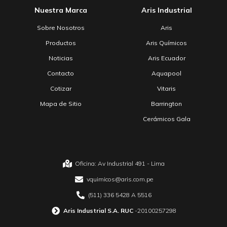
Nuestra Marca
Aris Industrial
Sobre Nosotros
Aris
Productos
Aris Químicos
Noticias
Aris Ecuador
Contacto
Aquapool
Cotizar
Vitaris
Mapa de Sitio
Barrington
Cerámicos Gala
Oficina: Av Industrial 491 - Lima
vquimicos@aris.com.pe
(511) 336 5428 A 5516
Aris Industrial S.A. RUC
-20100257298