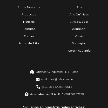
Sobre Nosotros
Aris
Productos
Aris Químicos
Noticias
Aris Ecuador
Contacto
Aquapool
Cotizar
Vitaris
Mapa de Sitio
Barrington
Cerámicos Gala
Oficina: Av Industrial 491 - Lima
vquimicos@aris.com.pe
(511) 336 5428 A 5516
Aris Industrial S.A. RUC
-20100257298
Síguenos en nuestras redes sociales: