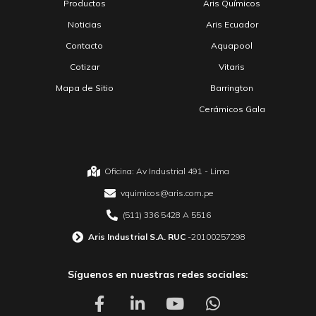
Productos
Aris Químicos
Noticias
Aris Ecuador
Contacto
Aquapool
Cotizar
Vitaris
Mapa de Sitio
Barrington
Cerámicos Gala
Oficina: Av Industrial 491 - Lima
vquimicos@aris.com.pe
(511) 336 5428 A 5516
Aris Industrial S.A. RUC
-20100257298
Síguenos en nuestras redes sociales: