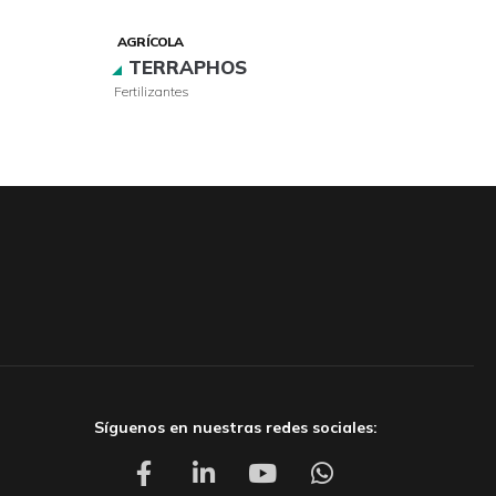
AGRÍCOLA
AGRÍCO
TERRAPHOS
SUP
Fertilizantes
Fungicid
Síguenos en nuestras redes sociales: