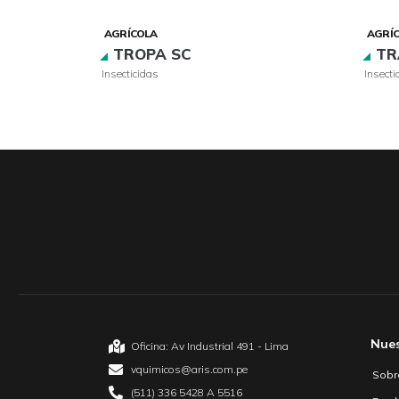
AGRÍCOLA
AGRÍ
E
TROPA SC
TR
Insecticidas
Insecti
Nue
Oficina: Av Industrial 491 - Lima
vquimicos@aris.com.pe
Sobr
(511) 336 5428 A 5516