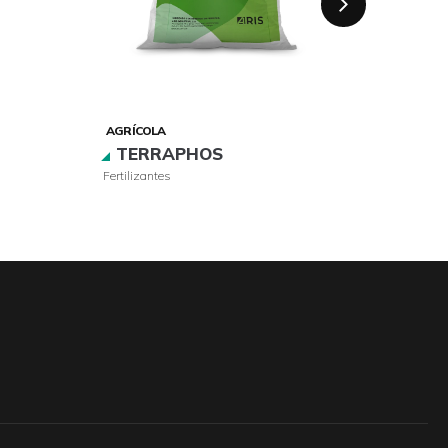
AGRÍCOLA
AGRÍCO
TERRAPHOS
SUP
Fertilizantes
Fungicid