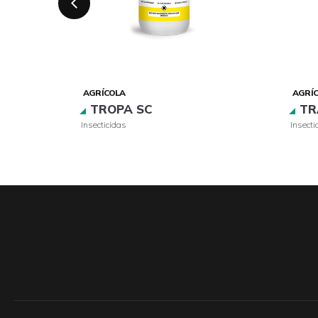
AGRÍCOLA
AGRÍ
E
TROPA SC
TR
Insecticidas
Insecti