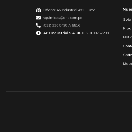
Nue
Oficina: Av Industrial 491 - Lima
vquimicos@aris.com.pe
Sobr
(511) 336 5428 A 5516
Prod
Aris Industrial S.A. RUC
-20100257298
Noti
Cont
Coti
Mapa