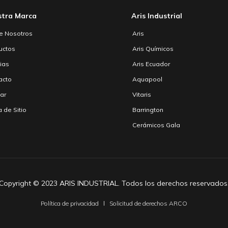
stra Marca
Aris Industrial
e Nosotros
Aris
uctos
Aris Químicos
cias
Aris Ecuador
acto
Aquapool
zar
Vitaris
 de Sitio
Barrington
Cerámicos Gala
Copyright © 2023 ARIS INDUSTRIAL. Todos los derechos reservados
Política de privacidad
Solicitud de derechos ARCO