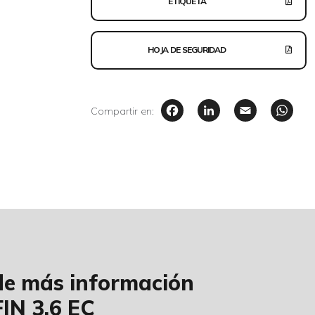
ETIQUETA
HOJA DE SEGURIDAD
Facebook
LinkedIn
Email
W
Compartir en:
ide más información
IN 3.6 EC