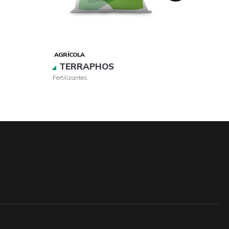
AGRÍCOLA
AGRÍCO
TERRAPHOS
SUP
Fertilizantes
Fungicid