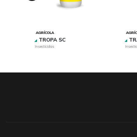
AGRÍCOLA
AGRÍ
E
TROPA SC
TR
Insecticidas
Insecti