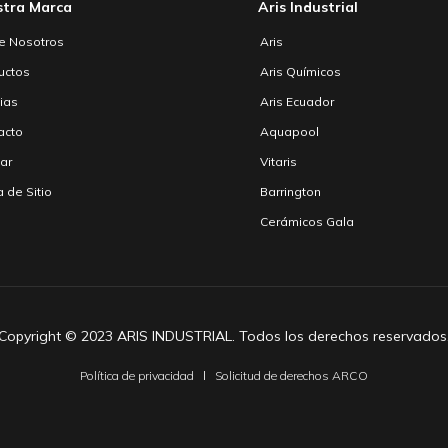
stra Marca
Aris Industrial
e Nosotros
Aris
uctos
Aris Químicos
cias
Aris Ecuador
acto
Aquapool
zar
Vitaris
 de Sitio
Barrington
Cerámicos Gala
Copyright © 2023 ARIS INDUSTRIAL. Todos los derechos reservados
Política de privacidad
Solicitud de derechos ARCO