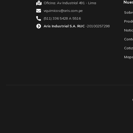
Nue
Oficina: Av Industrial 491 - Lima
vquimicos@aris.com.pe
Sobr
(511) 336 5428 A 5516
Prod
Aris Industrial S.A. RUC
-20100257298
Noti
Cont
Coti
Mapa